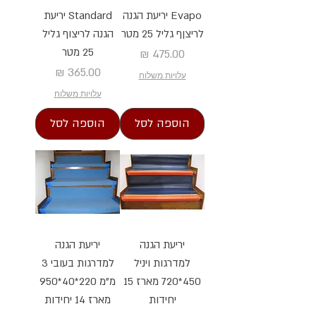
Evapo יריעת הגנה
Standard יריעת
לריצןף גליל 25 מטר
הגנה לריצוף גליל
25 מטר
מחיר
מחיר
עלויות משלוח
עלויות משלוח
הוספה לסל
הוספה לסל
יריעת הגנה
יריעת הגנה
למדרגות ויניל
למדרגות בעובי 3
450*720 מארז 15
מ"מ 220*40*950
יחידות
מארז 14 יחידות