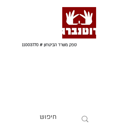
ספק משרד הביטחון #
11003770
טל' 09-9564464