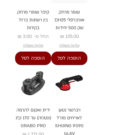
שומר מרחק
קיפר שומרי מרחק
אוניברסלי DH25
בין רשתות ברזל
שק 500 יחידות
בקירות
מחיר
מחיר מבצע
החל מ-
עלויות משלוח
עלויות משלוח
הוספה לסל
הוספה לסל
ויברטור נטען
ידית ואקום להרמה
לאריחים מודל
(ונטוזה) עד 170 ק"ג
GRABO PRO
SHIJING 9390
16.8V
מחיר