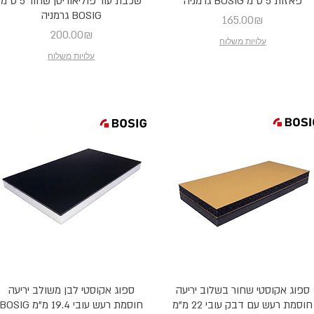
פאזות 5 ס"מ BOSIG גרמניה
שכבת עור פוליאוריטן שחור 5 ס"מ
BOSIG גרמניה
Price
165.00₪
Price
200.00₪
עלויות משלוח
עלויות משלוח
ספוג אקוסטי שחור בשלוב יריעה
ספוג אקוסטי לבן משולב יריעה
חוסמת רעש עם דבק עובי 22 מ"מ
חוסמת רעש עובי 19.4 מ"מ BOSIG