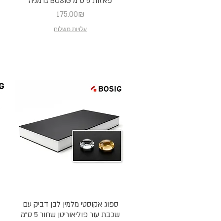
פאזות 5 ס"מ BOSIG גרמניה
Price
175.00₪
עלויות משלוח
ספוג אקוסטי מלמין לבן דביק עם
שכבת עור פוליאוריטן שחור 5 ס"מ