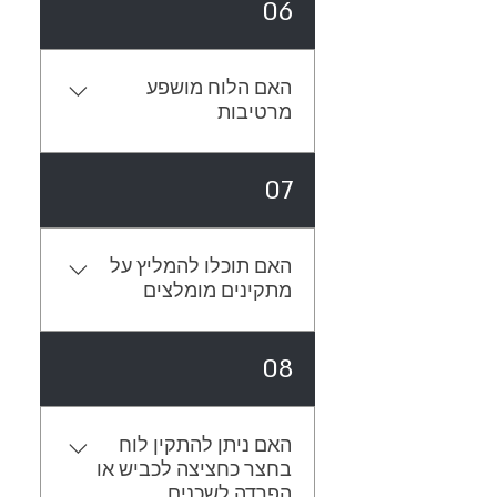
06
סמך ניסיון העבר שלנו ולהגיע
לתוצאות טובות.
האם הלוח מושפע
מרטיבות
הלוח שומר על תכונות אקוסטיות
07
גבוהות גם כאשר הוא נחשף
לרטיבות או לחות.
האם תוכלו להמליץ על
מתקינים מומלצים
אנו עובדים עם מתקינים מצוינים.
08
צרו איתנו קשר ונשמח לקשר
אתכם.
האם ניתן להתקין לוח
בחצר כחציצה לכביש או
הפרדה לשכנים