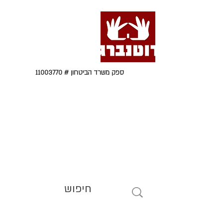
ספק משרד הביטחון #
11003770
טל' 09-9564464