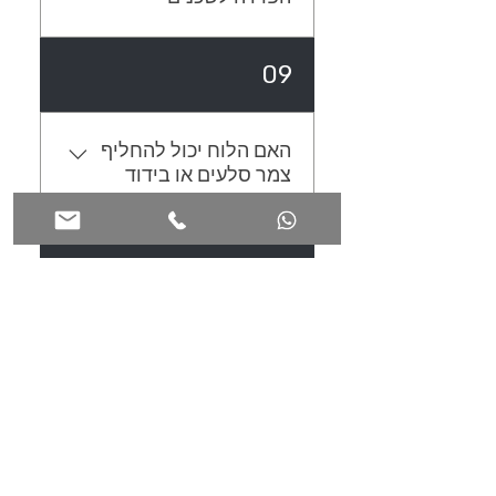
ניתן להתקין בתנאי חוץ כאשר
09
הלוח יחובר לקונסטרוקציה קיימת
או אחת שתתואם אליו.
האם הלוח יכול להחליף
צמר סלעים או בידוד
בתוך קיר גבס
כאשר עוטפים את הלוח לא ממשנו
10
את יכולתיו האקוסטיות, הלוח בנוי
לספיגת רעשים בתוך חלל החדר
ופועל הכי טוב כאשר הוא חשוף
מה גודל הלוח ומה
ונמצא במרווח מהקיר. לבידוד
מינימום ההזמנה
אקוסטי בתוך קיר אנא בקרו ב -
חנות / פתרונות ומוצרים תרמיים.
גודל הלוח הוא 2.4 מטר על 1.2
11
מטר (ישנה סטיית תקן של 4-7
ס״מ). ניתן להזמין החל מלוח אחד.