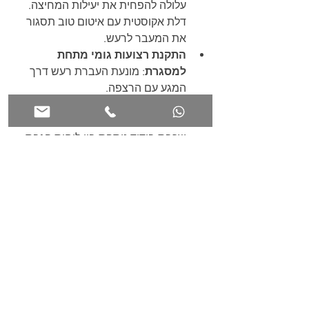
עלולה להפחית את יעילות המחיצה. 
דלת אקוסטית עם איטום טוב תסגור 
את המעבר לרעש.
התקנת רצועות גומי מתחת 
למסגרת
: מונעת העברת רעש דרך 
המגע עם הרצפה.
הוספת שכבת בידוד נוספת
: במקרים 
של רעש חזק במיוחד, אפשר להוסיף 
שכבת בידוד נוספת בין לוחות הגבס.
הימנעות מחיבורים ישירים לקירות 
קיימים
: חיבור ישיר עלול להעביר 
רעש דרך המבנה.
דוגמאות לשימוש במחיצות גבס 
אקוסטיות בבית
חדרי שינה
: בידוד רעש בין חדרי שינה 