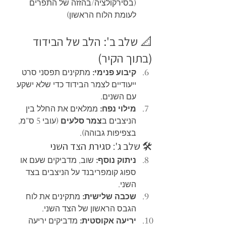
(בסירקולציה/בהזזה של התפרים 
לעומת הלוח הראשון)
📐 שלב ב': הלב של הבידוד 
(בתוך הקיר)
קיבוע פנימי:
 מתקינים תפסני סרט 
ייעודיים לצמר הבידוד כדי שלא ישקע 
עם השנים.
מילוי נפח:
 ממלאים את החלל בין 
הניצבים ב
צמר סלעים
 (עובי 5 ס"מ, 
בצפיפות גבוהה).
🛠️ שלב ג': סגירת הצד השני
ניתוק נוסף:
 שוב, מדביקים שעם או 
ספוג קומפריבנד על הניצבים בצד 
השני.
שכבה שלישית:
 מתקינים את לוח 
הגבס הראשון של הצד השני.
יריעה אקוסטית:
 מדביקים יריעה 