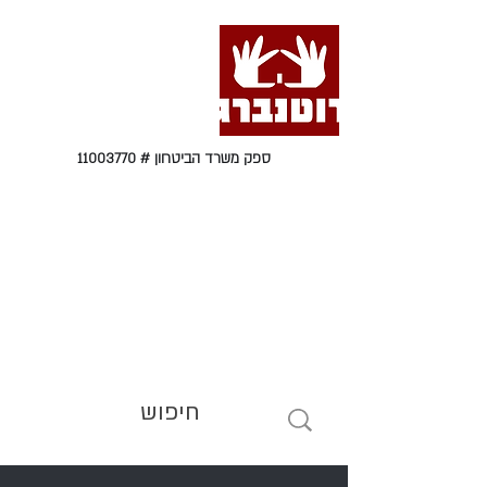
ספק משרד הביטחון #
11003770
טל' 09-9564464