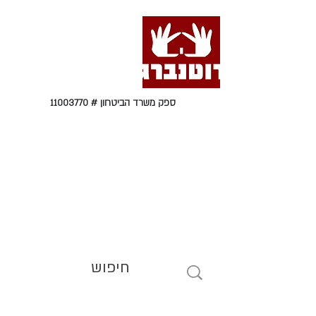
ספק משרד הביטחון #
11003770
טל' 09-9564464