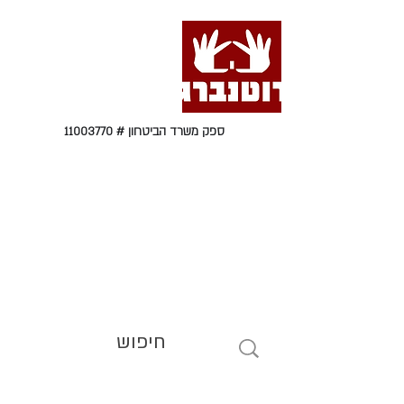
ספק משרד הביטחון #
11003770
טל' 09-9564464