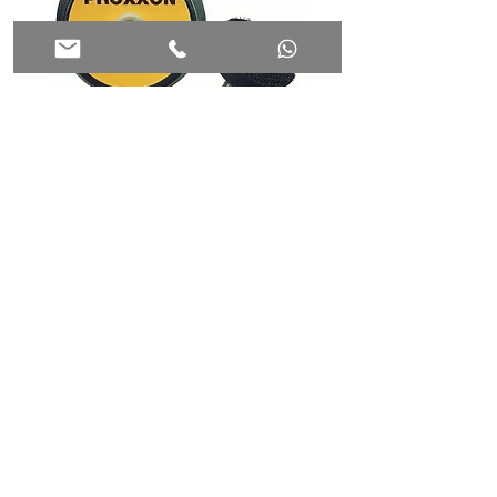
פד סקוץ' לפלטה לפולישר קוטר 30
מ"מ PROXXON 29074
28720
הוספה לסל
רוטנברג | Mtools
חנות ||
הזמנות סיטונאיות ||