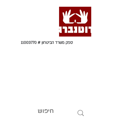
ספק משרד הביטחון #
11003770
טל' 09-9564464