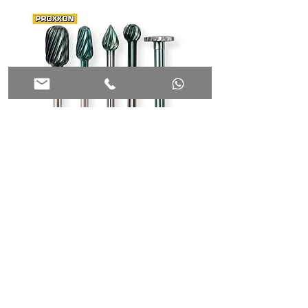
כרסמים מהירים למולטיטול PROXXON
מ"מ PROXXON 29074
הוספה לסל