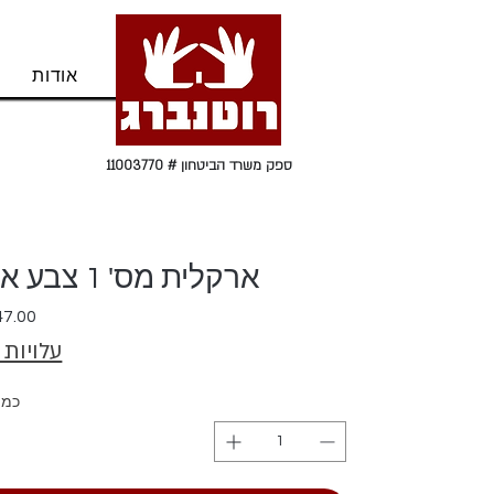
בית
אודות
ספק משרד הביטחון # 11003770
ארקלית מס' 1 צבע אפור כהה אריזה 12 יח'
עלויות
כמו