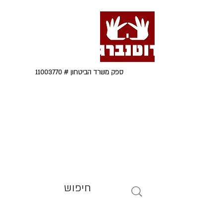
ספק משרד הביטחון #
11003770
טל' 09-9564464