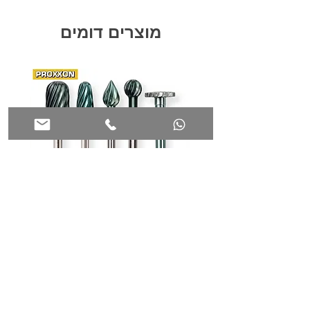
מהירות משתנה: 35,000-5,000 סל"ד
כולל: ציר גמיש, מחוגה ומגן אבק
מוצרים דומים
מזוודה רכה
משקל 0.60
כרסמים מהירים למולטיטול PROXXON
מ"מ PROXXON 29074