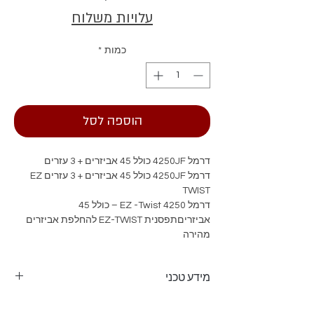
עלויות משלוח
כמות
*
הוספה לסל
דרמל 4250JF כולל 45 אביזרים + 3 עזרים
דרמל 4250JF כולל 45 אביזרים + 3 עזרים EZ
TWIST
דרמל 4250 EZ -Twist – כולל 45
אביזריםתפסנית EZ-TWIST להחלפת אביזרים
מהירה
ללא צורך במפתח
אחיזה רכב, ידית לתליית הכלי, כולל 45 אביזרים
מידע טכני
במזוודה
175 וואט