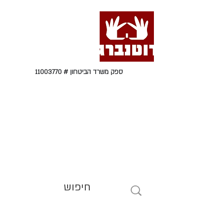
ספק משרד הביטחון #
11003770
טל' 09-9564464