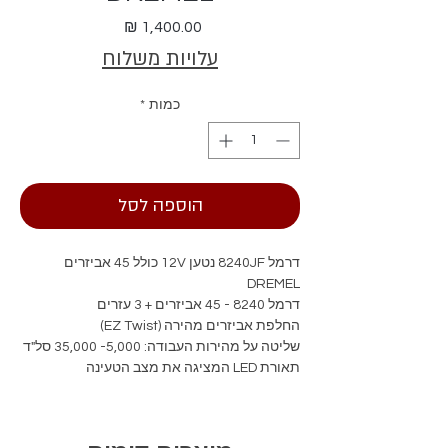
מחיר
עלויות משלוח
כמות
*
הוספה לסל
דרמל 8240JF נטען 12V כולל 45 אביזרים
DREMEL
דרמל 8240 - 45 אביזרים + 3 עזרים
החלפת אביזרים מהירה (EZ Twist)
שליטה על מהירות העבודה: 5,000- 35,000 סל"ד
תאורת LED המציגה את מצב הטעינה
אחיזה נוחה לעבודה ממושכת
מק"ט: 8240JF