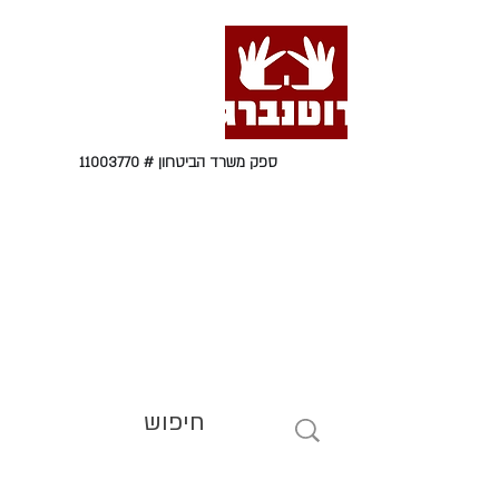
ספק משרד הביטחון #
11003770
טל' 09-9564464