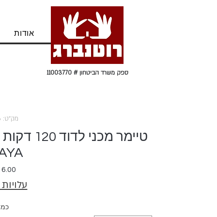
בית
אודות
ספק משרד הביטחון # 11003770
מק"ט: 720016
AYA
עלויות
כמו