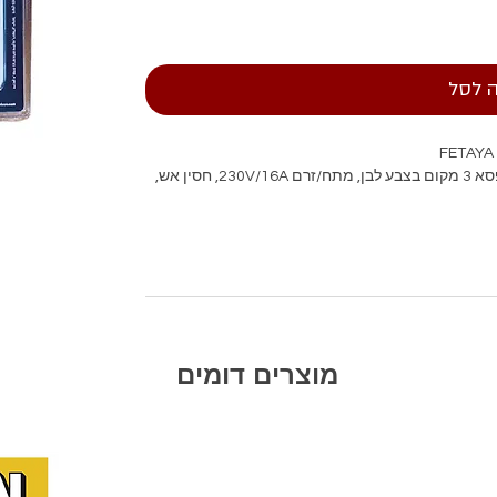
 לסל
טיימר מכני לדוד 120 דקות אופן התקנה תחת הטיח קופסא 3 מקום בצבע לבן, מתח/זרם 230V/16A, חסין אש,
מוצרים דומים