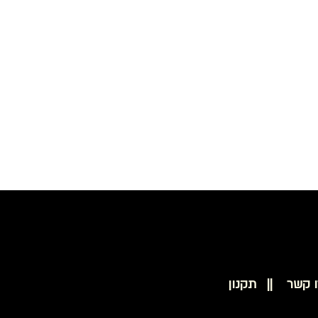
בסיס סקוץ' להצמדת נייר 50 מ"מ למולטיטאסק PROXXON 28548
ו קשר ||
תקנון