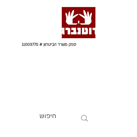
ספק משרד הביטחון #
11003770
טל' 09-9564464