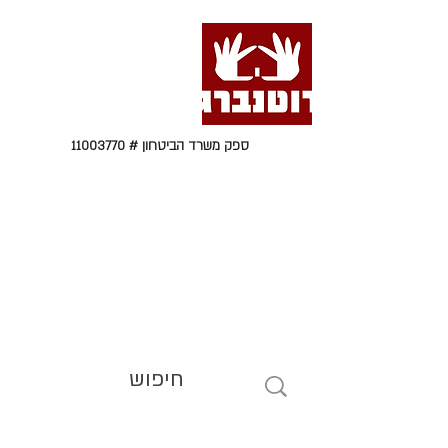
ספק משרד הביטחון #
11003770
טל' 09-9564464