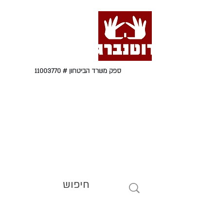
ספק משרד הביטחון #
11003770
טל' 09-9564464