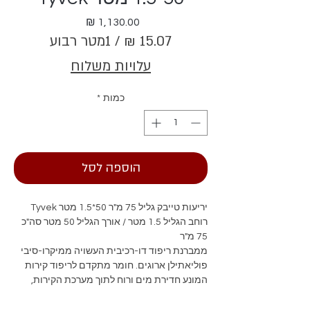
מחיר
/
1מטר רבוע
‏15.07 ‏₪
עלויות משלוח
לכל
1
כמות
*
Square
meter
הוספה לסל
יריעות טייבק גליל 75 מ"ר 50*1.5 מטר Tyvek
רוחב הגליל 1.5 מטר / אורך הגליל 50 מטר סה"כ
75 מ"ר
ממברנת ריפוד דו-רכיבית העשויה ממיקרו-סיבי
פוליאתילן ארוגים. חומר מתקדם לריפוד קירות
המונע חדירת מים ורוח לתוך מערכת הקירות,
ומונע נזקים כתוצאה מעיבוי ועובש
איסוף מהסניף או משלוחו משטח בלבד