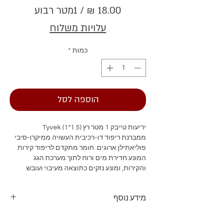
/
1מטר רבוע
‏18.00 ‏₪
עלויות משלוח
לכל
1
כמות
*
Square
meter
הוספה לסל
יריעות טייבק 1 מטר רץ (1.5*1) Tyvek
ממברנת ריפוד דו-רכיבית העשויה ממיקרו-סיבי
פוליאתילן ארוגים. חומר מתקדם לריפוד קירות
המונע חדירת מים ורוח לתוך מערכת הגג
והקירות, ומונע נזקים כתוצאה מעיבוי ועובש
מידע נוסף
יריעות טייבק 1 מטר רץ (1.5*1) Tyvek