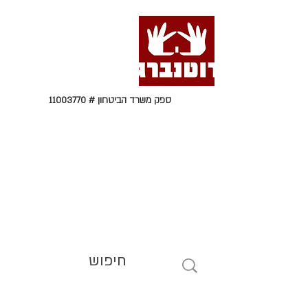
ספק משרד הביטחון #
11003770
טל' 09-9564464