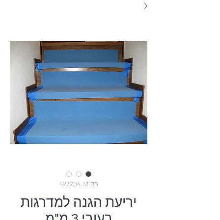
מק"ט: 497204
יריעת הגנה למדרגות
בעובי 3 מ"מ