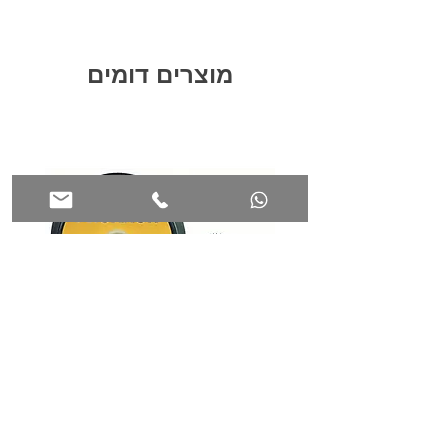
כיסוי הגנה למדרגות העשוי מהחומר הקל והרך "
(Pitari Guard).
ניתן לחתוך אותו בקלות בעזרת מספריים, כך
מוצרים דומים
שהוא מתאים באופן מושלם לכל רוחב של מדרגה.
אופן השימוש:
מתקינים את הכיסוי בהתאם לזווית של קצה
המדרגה (האף) ומקבעים את שני הקצוות בעזרת
סרט הדבקה (מסקנטייפ להגנה). בזכות הגמישות
והאלסטיות של החומר, הכיסוי ייצמד מעצמו
לחלק האנכי של המדרגה (הרום) – ללא צורך
בהדבקה נוספת!
פד סקוץ' לפלטה לפולישר קוטר 30
מ"מ PROXXON 29074
28720