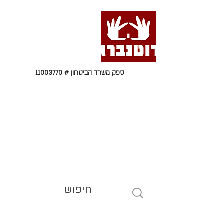
ספק משרד הביטחון #
11003770
טל' 09-9564464