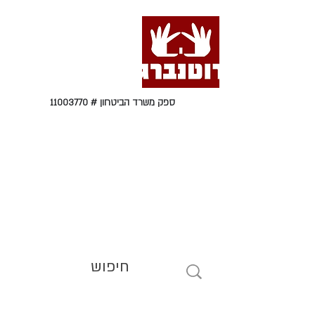
ספק משרד הביטחון #
11003770
טל' 09-9564464