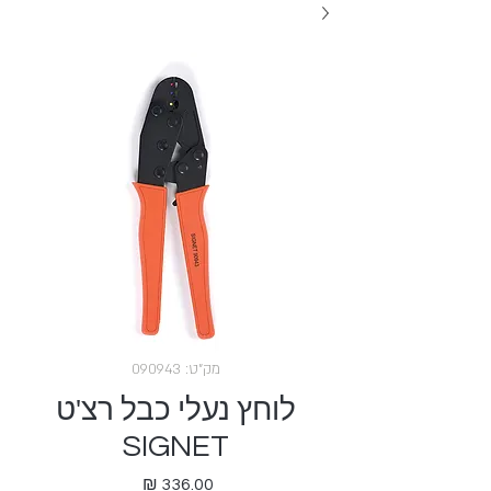
מק"ט: 090943
לוחץ נעלי כבל רצ'ט
SIGNET
מחיר