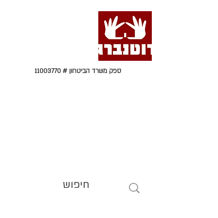
ספק משרד הביטחון #
11003770
טל' 09-9564464