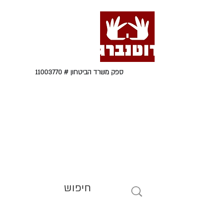
ספק משרד הביטחון #
11003770
טל' 09-9564464