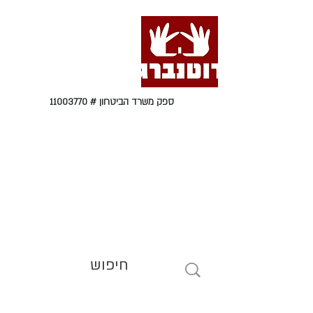
ספק משרד הביטחון #
11003770
טל' 09-9564464