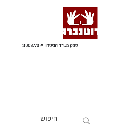
ספק משרד הביטחון #
11003770
טל' 09-9564464