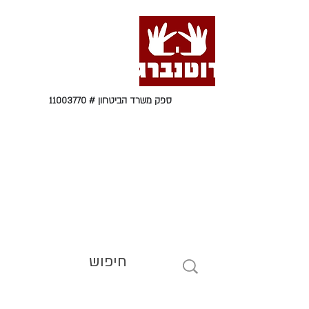
ספק משרד הביטחון #
11003770
טל' 09-9564464