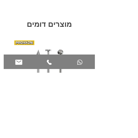
המשלוח דרך דואר שליחים עד לבית הלקוח -
אספקה ​​עד 7 ימי עסקים
מוצרים דומים
ניתן לאיסוף עצמי מהסניף -בתיאום מראש.
סט 3 כרסמים מהירים PROXXON
28710
28720