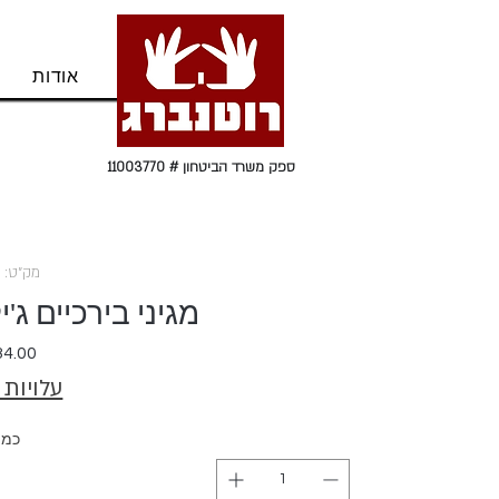
בית
אודות
ספק משרד הביטחון # 11003770
מק"ט: 271010
מגיני בירכיים ג'יל שק
עלויות
כמו