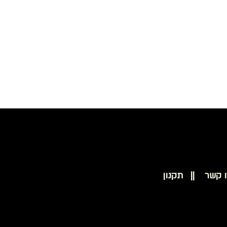
בסיס סקוץ' להצמדת נייר 50 מ"מ למולטיטאסק PROXXON 28548
ו קשר ||
תקנון