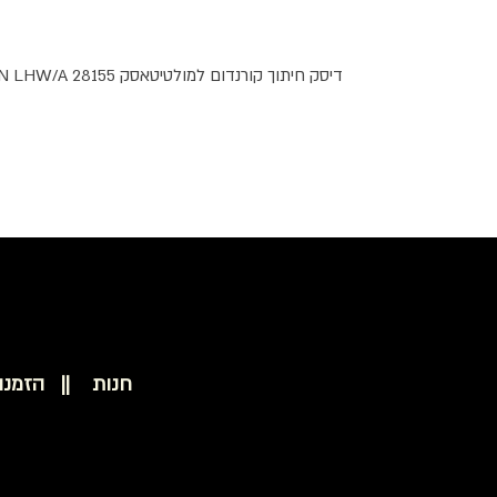
דיסק חיתוך קורנדום למולטיטאסק PROXXON LHW/A 28155
חנות ||
הזמנו