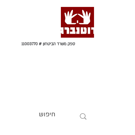
ספק משרד הביטחון #
11003770
טל' 09-9564464