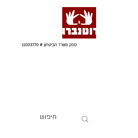
ספק משרד הביטחון #
11003770
טל' 09-9564464