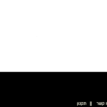
סט 10 ניירות לטש יהלום+תושבת PROXXON 28679
ו קשר ||
תקנון