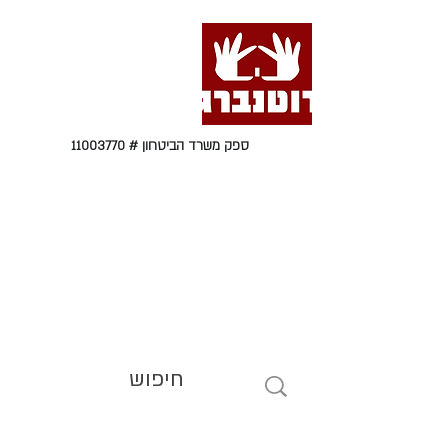
ספק משרד הביטחון #
11003770
טל' 09-9564464