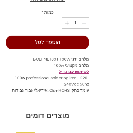
כמות
*
הוספה לסל
מלחם ידני BOLT ML1001 100W
מלחם מקצועי 100w
לשימוש עם בדיל
100w professional soldering iron - 220-
240Vac 50hz
עומד בתקן CE + ROHS, אידיאלי עבור עבודות
הלחמות עדינות,
עבודות חשמל ותיקוני רכיבים.
חימום מהיר, קצה עמיד לשימוש ממושך, עיצוב
מוצרים דומים
ארגונומי נוח, כולל ידית אחיזה דקה.