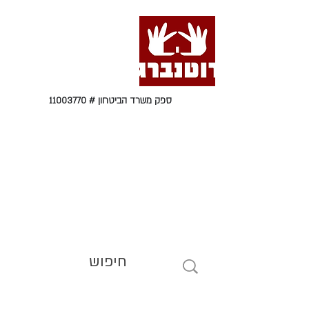
ספק משרד הביטחון #
11003770
טל' 09-9564464