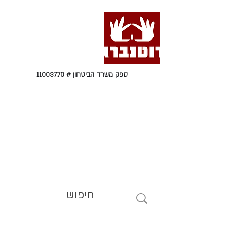
ספק משרד הביטחון #
11003770
טל' 09-9564464