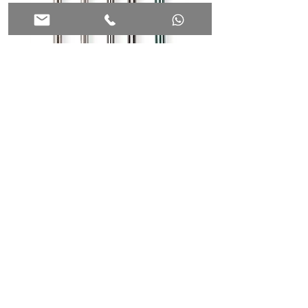
כרסמים מהירים למולטיטול PROXXON
מ"מ PROXXON 29074
הוספה לסל
רוטנברג | Mtools
חנות ||
הזמנות סיטונאיות ||
אודות רוטנברג ||
שאלות נפוצות