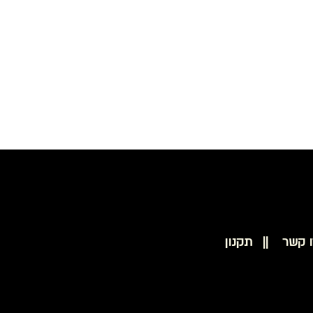
בסיס סקוץ' להצמדת נייר 50 מ"מ למולטיטאסק PROXXON 28548
ו קשר ||
תקנון