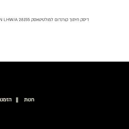
דיסק חיתוך קורנדום למולטיטאסק PROXXON LHW/A 28155
חנות ||
הזמנו