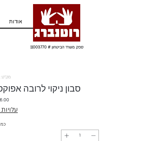
בית
אודות
ספק משרד הביטחון # 11003770
מק"ט: 119181
סבון ניקוי לרובה אפוקסית SOAP ECO
עלויות
כמו