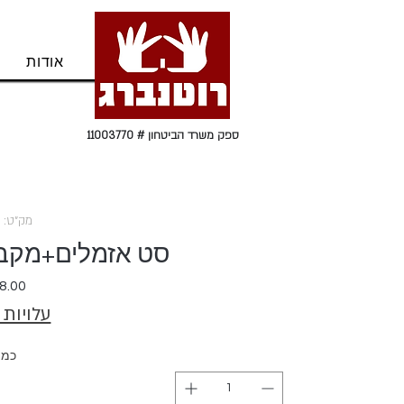
בית
אודות
ספק משרד הביטחון # 11003770
מק"ט: 60503
סט אזמלים+מקב מקבי
עלויות
כמו