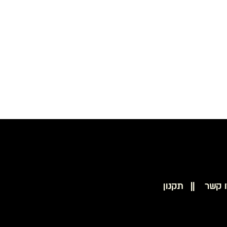
בסיס סקוץ' להצמדת נייר 50 מ"מ למולטיטאסק PROXXON 28548
ו קשר ||
תקנון