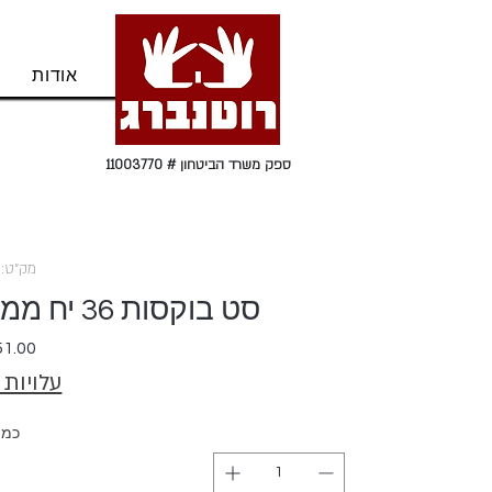
בית
אודות
ספק משרד הביטחון # 11003770
מק"ט: 11836
סט בוקסות 36 יח ממ+אינצ’ SIGNET D1/4
עלויות
כמו