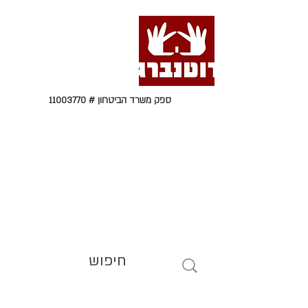
ספק משרד הביטחון #
11003770
טל' 09-9564464