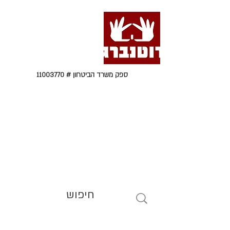
ספק משרד הביטחון #
11003770
טל' 09-9564464