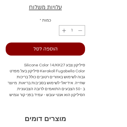
עלויות משלוח
כמות
*
הוספה לסל
סיליקון צבע Silicone Color 14/KK27
Kerakoll Fugabella Color סיליקון בעל מפרט
גבוה לשימוש באזורים רטובים כולל בריכות
שחייה. אידיאלי לשימוש בסביבות בריאות. מיוצר
ב -50 הצבעים התואמים לרובה הצבעונית.
הסיליקון הוא אנטי עובש - עמיד בפני קור וגמיש
מאוד. לאיטום זה פליטות VOC נמוכות והשפעה
אקולוגית נמוכה .
מוצרים דומים