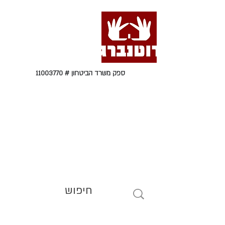
ספק משרד הביטחון #
11003770
טל' 09-9564464