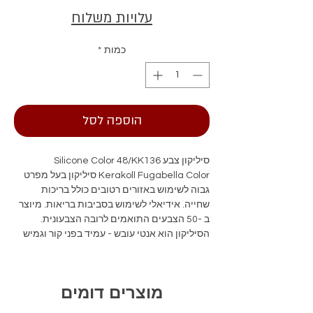
עלויות משלוח
כמות
*
הוספה לסל
סיליקון צבע Silicone Color 48/KK136
Kerakoll Fugabella Color סיליקון בעל מפרט
גבוה לשימוש באזורים רטובים כולל בריכות
שחייה. אידיאלי לשימוש בסביבות בריאות. מיוצר
ב -50 הצבעים התואמים לרובה הצבעונית.
הסיליקון הוא אנטי עובש - עמיד בפני קור וגמיש
מאוד. לאיטום זה פליטות VOC נמוכות והשפעה
אקולוגית נמוכה .
מוצרים דומים