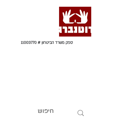
ספק משרד הביטחון #
11003770
טל' 09-9564464