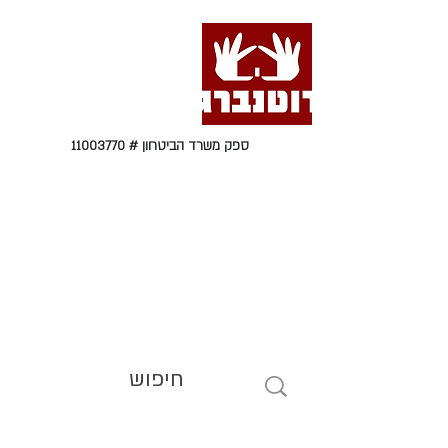
ספק משרד הביטחון #
11003770
טל' 09-9564464