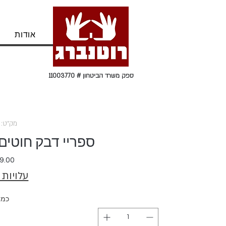
בית
אודות
ספק משרד הביטחון # 11003770
מק"ט: 26190
ספריי דבק חוטים 500 מ"ל ALLY
עלויות
כמו