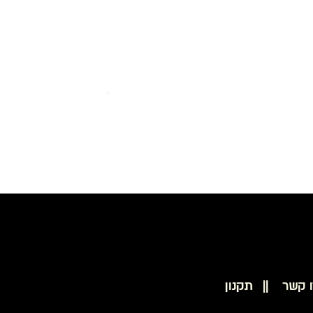
מבער גז PROXXON 28146 MICROFLAME MFB/E
ו קשר ||
תקנון