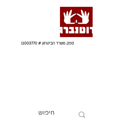
ספק משרד הביטחון #
11003770
טל' 09-9564464