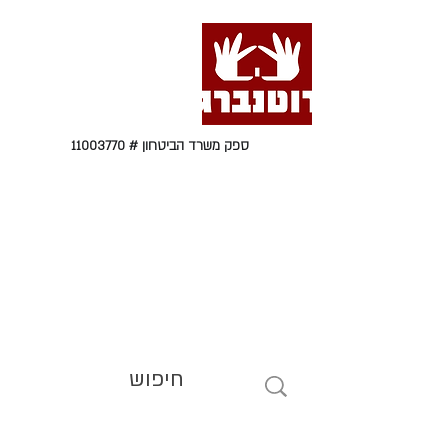
ספק משרד הביטחון #
11003770
טל' 09-9564464