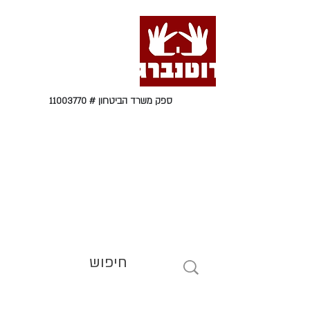
ספק משרד הביטחון #
11003770
טל' 09-9564464