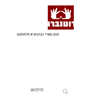
ספק משרד הביטחון #
11003770
טל' 09-9564464