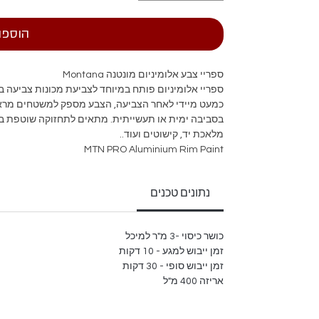
הוספה
ספריי צבע אלומיניום מונטנה Montana
ספריי אלומיניום פותח במיוחד לצביעת מכונות צביעה ב
כמעט מיידי לאחר הצביעה, הצבע מספק למשטחים מראה
בסביבה ימית או תעשייתית. מתאים לתחזוקה שוטפת בבית
מלאכת יד, קישוטים ועוד..
MTN PRO Aluminium Rim Paint
ספריי אלומיניום
ייבוש מהיר
נתונים טכנים
קל ליישום
הידבקות מצויינת
לא מכיל עופרת
כושר כיסוי -3 מ"ר למיכל
אטימות גבוהה
זמן ייבוש למגע - 10 דקות
עמידות בתנאי חוץ
זמן ייבוש סופי - 30 דקות
עמיד בפני שטיפות לחץ
אריזה 400 מ"ל