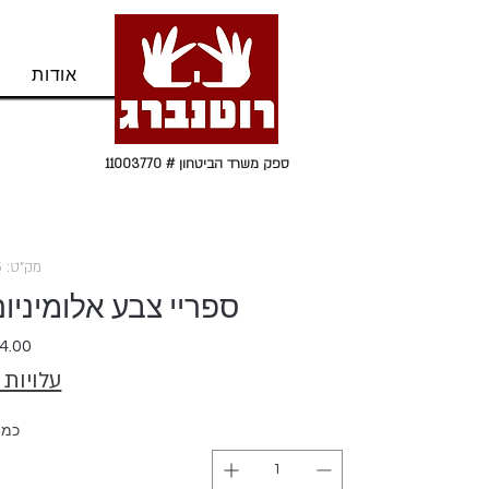
בית
אודות
ספק משרד הביטחון # 11003770
מק"ט: 152045
ספריי צבע אלומיניום מונ
עלויות
כמו