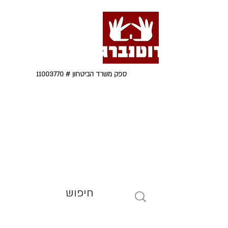
ספק משרד הביטחון #
11003770
טל' 09-9564464