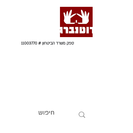
ספק משרד הביטחון #
11003770
טל' 09-9564464