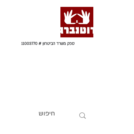
ספק משרד הביטחון #
11003770
טל' 09-9564464