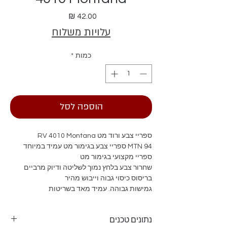
מחיר
עלויות משלוח
כמות
*
הוספה לסל
ספריי צבע ורוד מט RV 4010 Montana
94 MTN ספריי צבע בגימור מט עמיד במיוחד
ספריי מקצועי בגימור מט
שחרור צבע בלחץ נמוך לשליטה ודיוק מרביים
בריסוס כיסוי גבוה וייבוש מהיר
גמישות גבוהה. עמיד מאד בשריטות
עמיד מאד בפני קרני השמש, גשם וזיהום
ראשי התזה מתחלפים לצביעה מדויקת
נתונים טכנים
מומלץ לצביעת רהיטים, מתכות, אלומיניום,