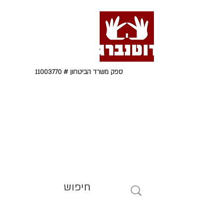
ספק משרד הביטחון #
11003770
טל' 09-9564464