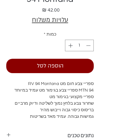
מחיר
עלויות משלוח
כמות
*
הוספה לסל
ספריי צבע חום מט RV 94 Montana
94 MTN ספריי צבע בגימור מט עמיד במיוחד
ספריי מקצועי בגימור מט
שחרור צבע בלחץ נמוך לשליטה ודיוק מרביים
בריסוס כיסוי גבוה וייבוש מהיר
גמישות גבוהה. עמיד מאד בשריטות
עמיד מאד בפני קרני השמש, גשם וזיהום
ראשי התזה מתחלפים לצביעה מדויקת
נתונים טכנים
מומלץ לצביעת רהיטים, מתכות, אלומיניום,