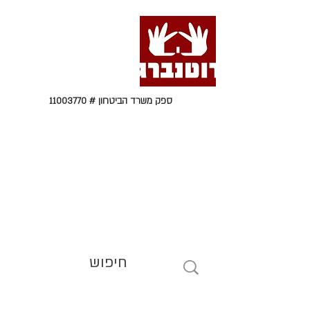
ספק משרד הביטחון #
11003770
טל' 09-9564464