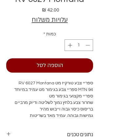
מחיר
עלויות משלוח
כמות
*
הוספה לסל
ספריי צבע טורקיז מט RV 6027 Montana
94 MTN ספריי צבע בגימור מט עמיד במיוחד
ספריי מקצועי בגימור מט
שחרור צבע בלחץ נמוך לשליטה ודיוק מרביים
בריסוס כיסוי גבוה וייבוש מהיר
גמישות גבוהה. עמיד מאד בשריטות
עמיד מאד בפני קרני השמש, גשם וזיהום
ראשי התזה מתחלפים לצביעה מדויקת
נתונים טכנים
מומלץ לצביעת רהיטים, מתכות, אלומיניום,