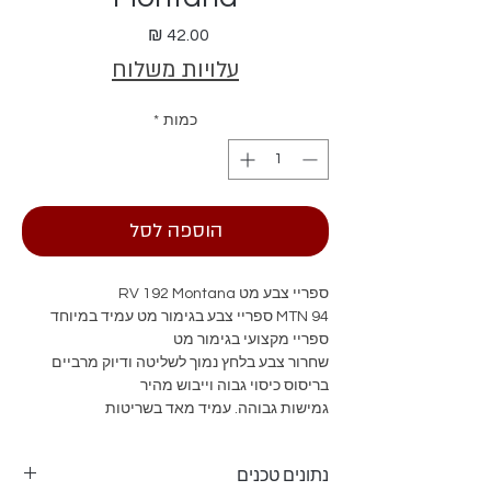
מחיר
עלויות משלוח
כמות
*
הוספה לסל
ספריי צבע מט RV 192 Montana
94 MTN ספריי צבע בגימור מט עמיד במיוחד
ספריי מקצועי בגימור מט
שחרור צבע בלחץ נמוך לשליטה ודיוק מרביים
בריסוס כיסוי גבוה וייבוש מהיר
גמישות גבוהה. עמיד מאד בשריטות
עמיד מאד בפני קרני השמש, גשם וזיהום
ראשי התזה מתחלפים לצביעה מדויקת
נתונים טכנים
מומלץ לצביעת רהיטים, מתכות, אלומיניום,