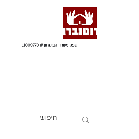
ספק משרד הביטחון #
11003770
טל' 09-9564464